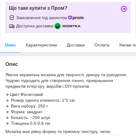
Що таке купити з Пром?
Замовлення під захистом
Доступна доставка
Опис
Характеристики
Доставка
Оплата
Умови п
Опис
Якісна керамічна мозаїка для творчості, декору та рукоділля.
Чудово підходить для створення панно, прикрашання
предметів інтер'єру, виробів і DIY-проєктів.
🔹Цвет Фіолетовий
🔹 Розмір одного елемента: 1*1 см
🔹 Вага набору: 250 г
🔹 Форма: квадрат
🔹 Кількість: ~256 штук
🔹 Товщина 0,5-0,6 см
Мозаїка має рівну форму та приємну текстуру, легко