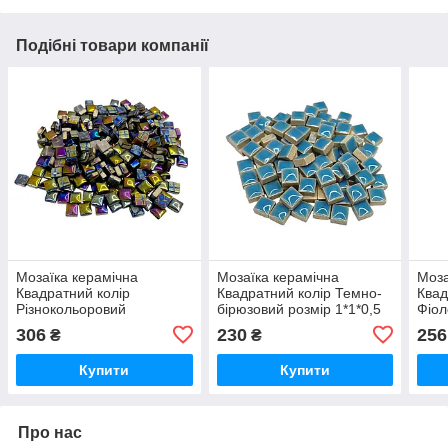
Подібні товари компанії
Мозаїка керамічна
Мозаїка керамічна
Моза
Квадратний колір
Квадратний колір Темно-
Квад
Різнокольоровий
бірюзовий розмір 1*1*0,5
Фіол
перламутров розмір
см вага 100 г кількість 106
см в
306
230
256
₴
₴
1*1*0,5см вага 250г
штук заповнюваність 5*5
штук
кількість 265 штук
см
см
Купити
Купити
заповнюваність 5*5 см
Про нас