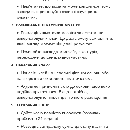
Пам'ятайте, що мозаїка може кришитися, тому
завжди використовуйте захисні окуляри та
рукавички.
Розміщення шматочків мозаїки
:
Розкладіть шматочки мозаїки за ескізом, не
використовуючи клей. Це дасть змогу вам оцінити,
який вигляд матиме кінцевий результат.
Починайте викладати мозаїку з контурів,
переходячи до центральної частини.
Нанесення клею
:
Нанесіть клей на невеликі ділянки основи або
на зворотний бік кожного шматочка скла.
Акуратно притисніть скло до основи, щоб воно
надійно приклеїлося. Якщо потрібно,
використовуйте пінцет для точного розміщення.
Затирання швів
:
Дайте клею повністю висохнути (зазвичай
приблизно 24 години).
Розведіть затиральну суміш до стану пасти та