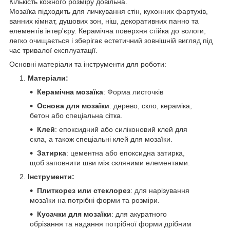
Кількість кожного розміру довільна.
Мозаїка підходить для личкування стін, кухонних фартухів,
ванних кімнат, душових зон, ніш, декоративних панно та
елементів інтер'єру. Керамічна поверхня стійка до вологи,
легко очищається і зберігає естетичний зовнішній вигляд під
час тривалої експлуатації.
Основні матеріали та інструменти для роботи:
Матеріали:
Керамічна мозаїка
: Форма листочків
Основа для мозаїки
: дерево, скло, кераміка,
бетон або спеціальна сітка.
Клей
: епоксидний або силіконовий клей для
скла, а також спеціальні клей для мозаїки.
Затирка
: цементна або епоксидна затирка,
щоб заповнити шви між скляними елементами.
Інструменти:
Плиткорез или стеклорез
: для нарізування
мозаїки на потрібні форми та розміри.
Кусачки для мозаїки
: для акуратного
обрізання та надання потрібної форми дрібним