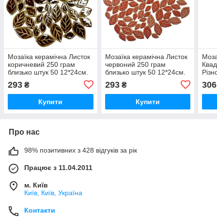
Мозаїка керамічна Листок
Мозаїка керамічна Листок
Моза
коричневий 250 грам
червоний 250 грам
Квад
близько штук 50 12*24см.
близько штук 50 12*24см.
Різн
перл
293
293
306
₴
₴
1*1*
кіль
Купити
Купити
запо
Про нас
98% позитивних з 428 відгуків за рік
Працює з 11.04.2011
м. Київ
Київ, Київ, Україна
Контакти