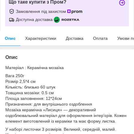
Що таке купити з Пром?
Замовлення під захистом
Доступна доставка
Опис
Характеристики
Доставка
Оплата
Умови п
Опис
Матеріал : Керамічна мозаїка
Вага 250г
Розмір 2,5*4 см
Кількість: близько 60 штук
Товщина мозаїки: 0.5 см
Площа заповнення: 12*24см
Призначення: для внутрішнього оздоблення
Мозаїка керамічна «Лисиця» — декоративний
оздоблювальний матеріал для оформлення інтер'єрів. Кожен
елемент виготовлений із кераміки та має форму листка.
У наборі листочки 3 розмірів. Великий, середній, малий.