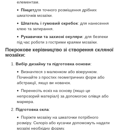
елементам.
Пінцет
для точного розміщення дрібних
шматочків мозаїки.
Шпатель і гумовий скребок
: для нанесення
клею та затирання.
Рукавички та захисні окуляри
: для безпеки
під час роботи з гострими краями мозаїки.
Покрокове керівництво зі створення скляної
мозаїки:
Вибір дизайну та підготовка основи
:
Визначтеся з малюнком або візерунком.
Починайте з простих геометричних форм або
абстракції, якщо ви новачок.
Перенесіть ескіз на основу (якщо це
непрозорий матеріал) за допомогою олівця або
маркера.
Підготовка скла
:
Поріжте мозаїку на шматочки потрібного
розміру. Склоріз або кусачки допоможуть надати
мозаїкі необхідну форму.