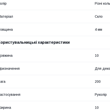
олір
Різні кол
атеріал
Скло
Товщина
4 мм
Користувальницькі характеристики
Довжина
10
ризначення
Для дек
ага
200
астосування
Руколір
Ширина
10