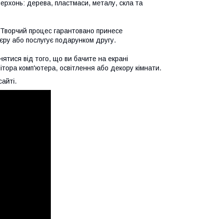
рхонь: дерева, пластмаси, металу, скла та
. Творчий процес гарантовано принесе
єру або послугує подарунком другу.
ятися від того, що ви бачите на екрані
тора комп'ютера, освітлення або декору кімнати.
айті.