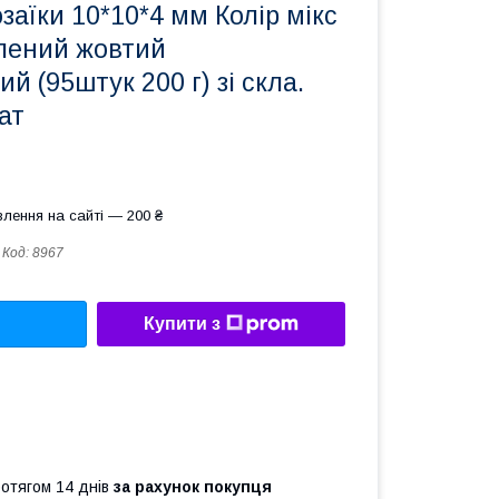
аїки 10*10*4 мм Колір мікс
лений жовтий
й (95штук 200 г) зі скла.
ат
лення на сайті — 200 ₴
Код:
8967
Купити з
ротягом 14 днів
за рахунок покупця