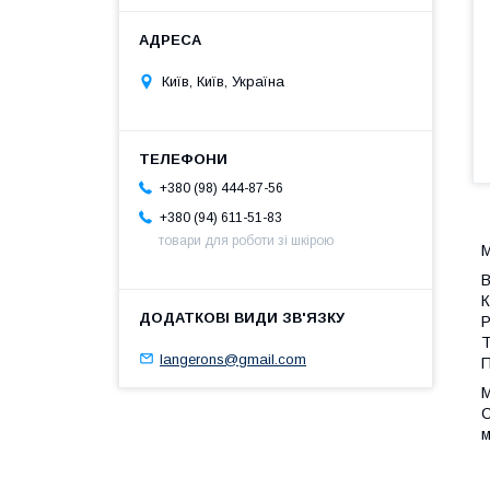
Київ, Київ, Україна
+380 (98) 444-87-56
+380 (94) 611-51-83
товари для роботи зі шкірою
М
В
К
Р
Т
langerons@gmail.com
П
М
С
м
М
т