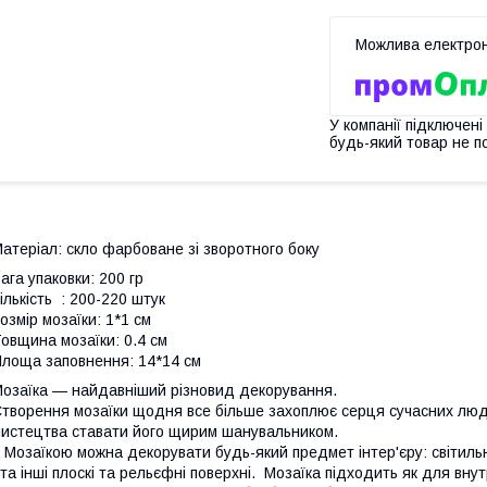
У компанії підключені
будь-який товар не п
атеріал: скло фарбоване зі зворотного боку
ага упаковки: 200 гр
ількість : 200-220 штук
озмір мозаїки: 1*1 см
овщина мозаїки: 0.4 см
лоща заповнення: 14*14 см
озаїка — найдавніший різновид декорування.
творення мозаїки щодня все більше захоплює серця сучасних люде
истецтва ставати його щирим шанувальником.
озаїкою можна декорувати будь-який предмет інтер'єру: світильни
а інші плоскі та рельєфні поверхні. Мозаїка підходить як для внут