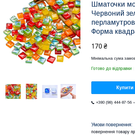
Шматочки моз
Червоний зе
перламутрови
Форма квадр
170 ₴
Мінімальна сума замов
Готово до відправки
Купити
+380 (98) 444-87-56
повернення товару п