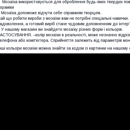
озаїка використовується для оброблення будь-яких твердих пове
ераміки
озаїка допоможе відчути себе справжнім творцем.
ай що робити вироби з мозаїки вам не потрібні спеціальні навички
адоволення, а готовий виріб стане чудовим доповненням до інтер'
 нашому магазині ви знайдете мозаїку різних форм і кольорів.
АСТОСУВАННЯ. –колір мозаїки в реальності, може незначно відрізн
елефона або комп'ютера. Сприйняття залежить від параметрів моні
нші кольори мозаїки можна знайти за кодом із картинки на нашому с