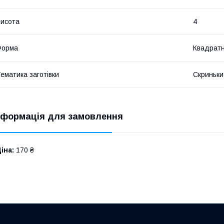
исота
4
Форма
Квадрат
ематика заготівки
Скриньки
нформація для замовлення
іна:
170 ₴