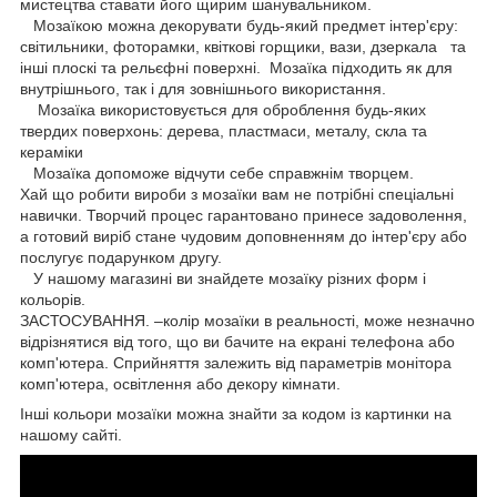
мистецтва ставати його щирим шанувальником.
Мозаїкою можна декорувати будь-який предмет інтер'єру:
світильники, фоторамки, квіткові горщики, вази, дзеркала та
інші плоскі та рельєфні поверхні. Мозаїка підходить як для
внутрішнього, так і для зовнішнього використання.
Мозаїка використовується для оброблення будь-яких
твердих поверхонь: дерева, пластмаси, металу, скла та
кераміки
Мозаїка допоможе відчути себе справжнім творцем.
Хай що робити вироби з мозаїки вам не потрібні спеціальні
навички. Творчий процес гарантовано принесе задоволення,
а готовий виріб стане чудовим доповненням до інтер'єру або
послугує подарунком другу.
У нашому магазині ви знайдете мозаїку різних форм і
кольорів.
ЗАСТОСУВАННЯ. –колір мозаїки в реальності, може незначно
відрізнятися від того, що ви бачите на екрані телефона або
комп'ютера. Сприйняття залежить від параметрів монітора
комп'ютера, освітлення або декору кімнати.
Інші кольори мозаїки можна знайти за кодом із картинки на
нашому сайті.