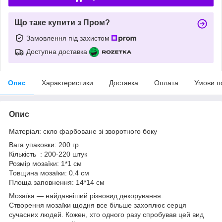
Що таке купити з Пром?
Замовлення під захистом
Доступна доставка
Опис
Характеристики
Доставка
Оплата
Умови п
Опис
Матеріал: скло фарбоване зі зворотного боку
Вага упаковки: 200 гр
Кількість : 200-220 штук
Розмір мозаїки: 1*1 см
Товщина мозаїки: 0.4 см
Площа заповнення: 14*14 см
Мозаїка — найдавніший різновид декорування.
Створення мозаїки щодня все більше захоплює серця
сучасних людей. Кожен, хто одного разу спробував цей вид