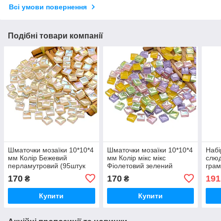
Всі умови повернення
Подібні товари компанії
Шматочки мозаїки 10*10*4
Шматочки мозаїки 10*10*4
Набі
мм Колір Бежевий
мм Колір мікс мікс
слюд
перламутровий (95штук
Фіолетовий зелений
грам
200 г) зі скла. Форма
жовтий перламутровий
штук
170
170
191
₴
₴
квадрат
(95штук 200 г) зі скла.
фіол
Форма квадрат
Купити
Купити