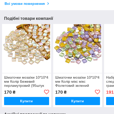
Всі умови повернення
Подібні товари компанії
Шматочки мозаїки 10*10*4
Шматочки мозаїки 10*10*4
Набі
мм Колір Бежевий
мм Колір мікс мікс
слюд
перламутровий (95штук
Фіолетовий зелений
грам
200 г) зі скла. Форма
жовтий перламутровий
штук
170
170
191
₴
₴
квадрат
(95штук 200 г) зі скла.
фіол
Форма квадрат
Купити
Купити