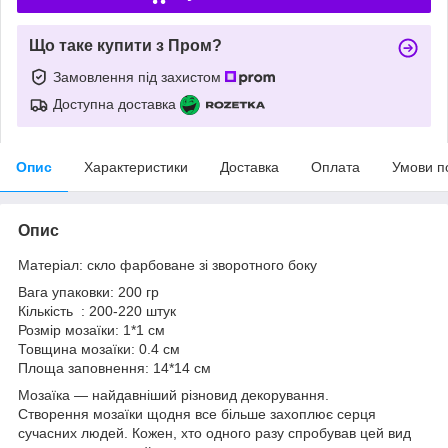
Що таке купити з Пром?
Замовлення під захистом
Доступна доставка
Опис
Характеристики
Доставка
Оплата
Умови п
Опис
Матеріал: скло фарбоване зі зворотного боку
Вага упаковки: 200 гр
Кількість : 200-220 штук
Розмір мозаїки: 1*1 см
Товщина мозаїки: 0.4 см
Площа заповнення: 14*14 см
Мозаїка — найдавніший різновид декорування.
Створення мозаїки щодня все більше захоплює серця
сучасних людей. Кожен, хто одного разу спробував цей вид