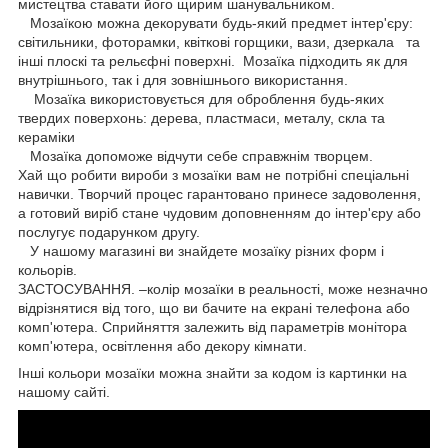
мистецтва ставати його щирим шанувальником.
Мозаїкою можна декорувати будь-який предмет інтер'єру:
світильники, фоторамки, квіткові горщики, вази, дзеркала та
інші плоскі та рельєфні поверхні. Мозаїка підходить як для
внутрішнього, так і для зовнішнього використання.
Мозаїка використовується для оброблення будь-яких
твердих поверхонь: дерева, пластмаси, металу, скла та
кераміки
Мозаїка допоможе відчути себе справжнім творцем.
Хай що робити вироби з мозаїки вам не потрібні спеціальні
навички. Творчий процес гарантовано принесе задоволення,
а готовий виріб стане чудовим доповненням до інтер'єру або
послугує подарунком другу.
У нашому магазині ви знайдете мозаїку різних форм і
кольорів.
ЗАСТОСУВАННЯ. –колір мозаїки в реальності, може незначно
відрізнятися від того, що ви бачите на екрані телефона або
комп'ютера. Сприйняття залежить від параметрів монітора
комп'ютера, освітлення або декору кімнати.
Інші кольори мозаїки можна знайти за кодом із картинки на
нашому сайті.