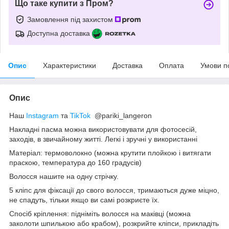
Що таке купити з Пром?
Замовлення під захистом
Доступна доставка
Опис
Характеристики
Доставка
Оплата
Умови п
Опис
Наш
Instagram
та
TikTok
@pariki_langeron
Накладні пасма можна використовувати для фотосесій,
заходів, в звичайному житті. Легкі і зручні у використанні
Матеріал: термоволокно (можна крутити плойкою і витягати
праскою, температура до 160 градусів)
Волосся нашите на одну стрічку.
5 кліпс для фіксації до свого волосся, тримаються дуже міцно,
не спадуть, тільки якщо ви самі розкриєте їх.
Спосіб кріплення: підніміть волосся на маківці (можна
заколоти шпилькою або крабом), розкрийте кліпси, прикладіть