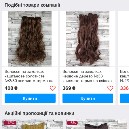
Подібні товари компанії
Волосся на заколках
Волосся на заколках
Воло
каштанове золотисте
червоне дерево №33
каш
№2/30 хвилясте термо на
хвилясте термо на кліпсах
№2/3
кліпсах шпильках тресси
шпильках тресси набір 6
кліп
408
369
336
₴
₴
світло-коричневі набір
пасом бургунді
Купити
Купити
Акційні пропозиції та новинки
–12%
–6%