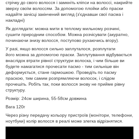
стрічку до свого волосся і замкніть кліпси на волоссі, накрийте
зверху своїм волоссям. За допомогою плойки або праски
надайте зачісці закінчений вигляд (з'єднавши свої пасма і
накладні)
Як доглядати: можна мити в теплому мильному розчині,
сушити природним способом. Можна розчісувати (акуратно,
починаючи знизу волосся, поступово рухаючись вгору).
У разі, якщо волосся сильно заплуталося, розплутати
його можна за допомогою праски. Заплутування відбувається
внаслідок втрати рівної структури волоска, і чим більше ви
будете намагатися прочесати пасмо - тим сильніше він
деформується, стане гармошкою. Проведіть по пасму
праскою, тим самим розпрямляючи волосок, і слідом
прочешіть. Робіть так, поки волосся знову не прийме рівну
структуру.
Розмір: 24см ширина, 55-58см довжина
Вага 120г
Через різну передачу кольору пристроїв (монітори, телефони,
ноутбуки) колір волосся в реалі може злегка відрізнятися.