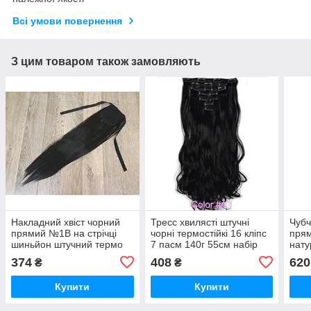
Всі умови повернення
З цим товаром також замовляють
Накладний хвіст чорний
Тресс хвилясті штучні
Чубч
прямий №1В на стрічці
чорні термостійкі 16 кліпс
прям
шиньйон штучний термо
7 пасм 140г 55см набір
нату
под
374
408
620
₴
₴
Купити
Купити