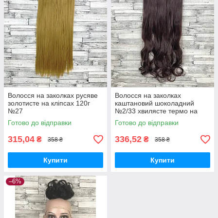
Волосся на заколках русяве
Волосся на заколках
золотисте на кліпсах 120г
каштановий шоколадний
№27
№2/33 хвилясте термо на
кліпсах шпильках тресси
Готово до відправки
Готово до відправки
315,04
336,52
₴
₴
358 ₴
358 ₴
Купити
Купити
–6%