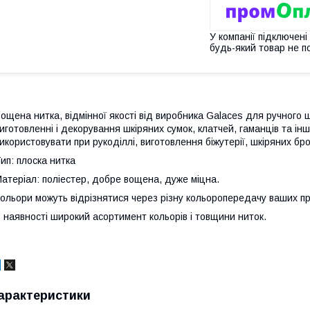
У компанії підключені
будь-який товар не п
ощена нитка, відмінної якості від виробника Galaces для ручного
иготовленні і декорування шкіряних сумок, клатчей, гаманців та ін
икористовувати при рукоділлі, виготовлення біжутерії, шкіряних бро
ип: плоска нитка
атеріал: поліестер, добре вощена, дуже міцна.
ольори можуть відрізнятися через різну кольоропередачу ваших пр
 наявності широкий асортимент кольорів і товщини ниток.
арактеристики