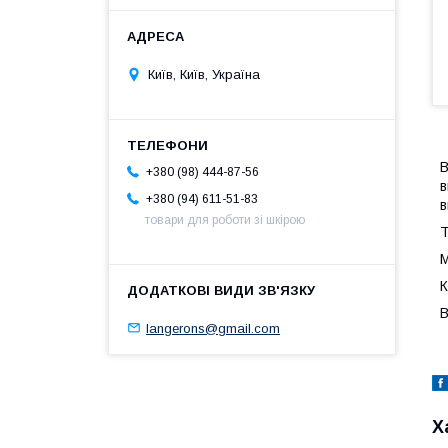
Київ, Київ, Україна
В
+380 (98) 444-87-56
в
+380 (94) 611-51-83
в
товари для роботи зі шкірою
Т
М
К
В
langerons@gmail.com
Х