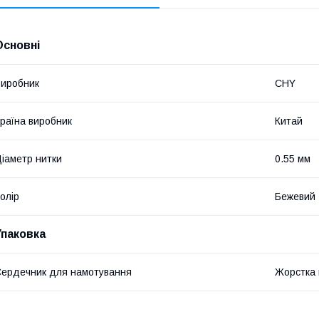
Основні
иробник
CHY
раїна виробник
Китай
іаметр нитки
0.55 мм
олір
Бежевий
Упаковка
ердечник для намотування
Жорстка 