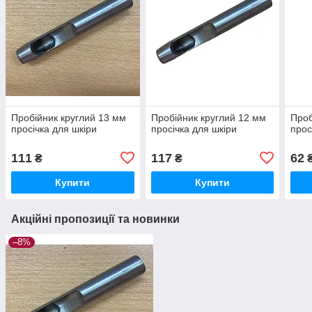
Пробійник круглий 13 мм
Пробійник круглий 12 мм
Проб
просічка для шкіри
просічка для шкіри
прос
111
117
62
₴
₴
Купити
Купити
Акційні пропозиції та новинки
–8%