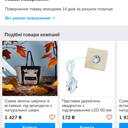
Повернення товару впродовж 14 днів за рахунок покупця
Всі умови повернення
Подібні товари компанії
Сумка жіноча шкіряна зі
Підставка дерев'яна
Сумк
вставкою під крокодила з
квадратна з
вста
натуральної шкіри
підсвічуванням LED 80 мм
нату
підсвічування RGB USB з
1 427
172
1 9
₴
₴
вимикачем
Купити
Купити