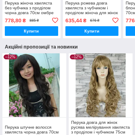
Перука жіноча хвиляста
Перука рожева довга
Перу
без чубчика з проділом
хвиляста з чубчиком і
блон
чорна довга 70см омбре
проділом жіноча для жінок
70с
70см зі штучного волосся
778,80
635,44
776
₴
₴
885 ₴
676 ₴
Купити
Купити
Акційні пропозиції та новинки
–12%
–12%
Перука довга для жінок
Перука штучне волосся
русява мелірування хвиляста
хвиляста чорна довга 70см
з проділом і чубчиком 75см