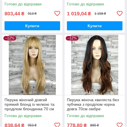
33002А-H16-613
Готово до відправки
Готово до відправки
803,44
1 019,04
₴
₴
913 ₴
1 158 ₴
Купити
Купити
–12%
–12%
Перука жіночий довгий
Перука жіноча хвиляста без
прямий блонд із челкою та
чубчика з проділом чорна
проділом блондинка 70 см
довга 70см омбре
Карнавальний
Готово до відправки
Готово до відправки
838,64
778,80
₴
₴
953 ₴
885 ₴