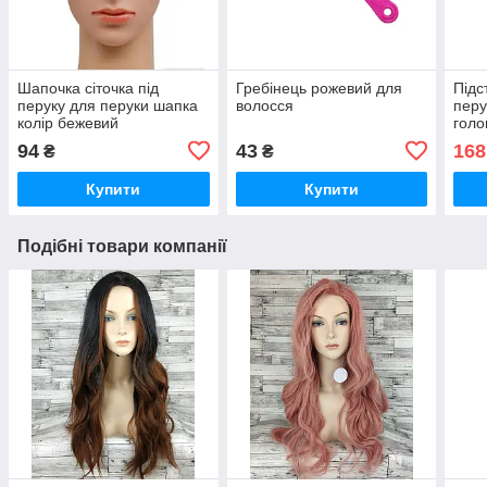
Шапочка сіточка під
Гребінець рожевий для
Підс
перуку для перуки шапка
волосся
перу
колір бежевий
голо
чор
94
43
168
₴
₴
Купити
Купити
Подібні товари компанії