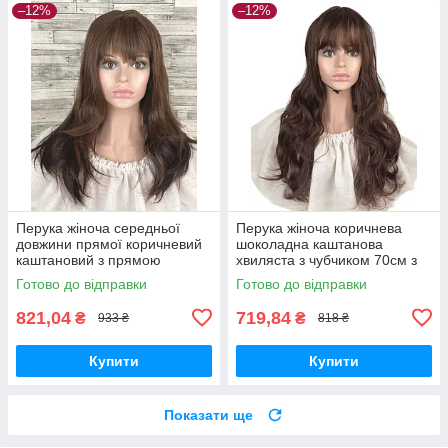
–12%
–12%
Перука жіноча середньої
Перука жіноча коричнева
довжини прямої коричневий
шоколадна каштанова
каштановий з прямою
хвиляста з чубчиком 70см з
чубчиком 50см
термоволокна
Готово до відправки
Готово до відправки
821,04
719,84
₴
₴
933 ₴
818 ₴
Купити
Купити
Показати ще