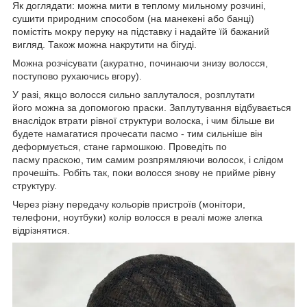
Як доглядати: можна мити в теплому мильному розчині,
сушити природним способом (на манекені або банці)
помістіть мокру перуку на підставку і надайте їй бажаний
вигляд. Також можна накрутити на бігуді.
Можна розчісувати (акуратно, починаючи знизу волосся,
поступово рухаючись вгору).
У разі, якщо волосся сильно заплуталося, розплутати
його можна за допомогою праски. Заплутування відбувається
внаслідок втрати рівної структури волоска, і чим більше ви
будете намагатися прочесати пасмо - тим сильніше він
деформується, стане гармошкою. Проведіть по
пасму праскою, тим самим розпрямляючи волосок, і слідом
прочешіть. Робіть так, поки волосся знову не прийме рівну
структуру.
Через різну передачу кольорів пристроїв (монітори,
телефони, ноутбуки) колір волосся в реалі може злегка
відрізнятися.