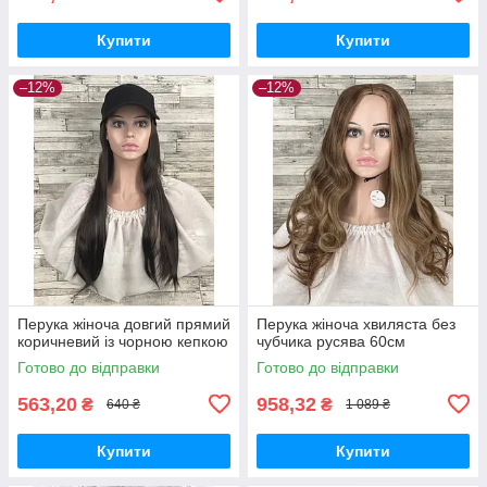
Купити
Купити
–12%
–12%
Перука жіноча довгий прямий
Перука жіноча хвиляста без
коричневий із чорною кепкою
чубчика русява 60см
Готово до відправки
Готово до відправки
563,20
958,32
₴
₴
640 ₴
1 089 ₴
Купити
Купити