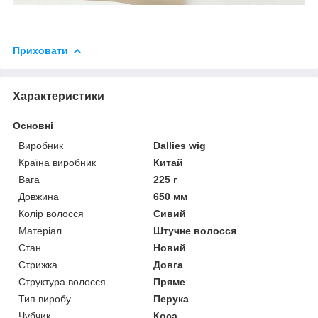
Приховати
Характеристики
Основні
Виробник
Dallies wig
Країна виробник
Китай
Вага
225 г
Довжина
650 мм
Колір волосся
Сивий
Матеріал
Штучне волосся
Стан
Новий
Стрижка
Довга
Структура волосся
Пряме
Тип виробу
Перука
Чубчик
Коса