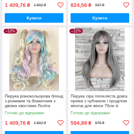
1 409,76
824,56
₴
₴
1 602 ₴
937 ₴
Купити
Купити
–12%
–12%
Перука різнокольорова блонд
Перука сіра попеляста довга
з рожевим та блакитним з
пряма з чубчиком і проділом
двома хвостами Лоліта
жіноча для жінок 70см зі
хвиляста довга 70см жіноча
штучного волосся
Готово до відправки
Готово до відправки
штучна
1 409,76
594,88
₴
₴
1 602 ₴
676 ₴