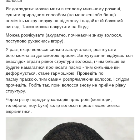
волосся
Як доглядати: можна мити в теплому мильному розчині,
сушити природним способом (на манекені або банці)
помістіть мокру перуку на підставку і надайте їй бажаний
вигляд. Також можна накрутити на бігуді.
Можна розчісувати (акуратно, починаючи знизу волосся,
поступово рухаючись вгору).
У разі, якщо волосся сильно заплуталося, розплутати
його можна за допомогою праски. Заплутування відбувається
внаслідок втрати рівної структури волоска, і чим більше ви
будете намагатися прочесати пасмо - тим сильніше він
деформується, стане гармошкою. Проведіть по
пасму праскою, тим самим розпрямляючи волосок, і слідом
прочешіть. Робіть так, поки волосся знову не прийме рівну
структуру.
Через різну передачу кольорів пристроїв (монітори,
телефони, ноутбуки) колір волосся в реалі може злегка
відрізнятися.