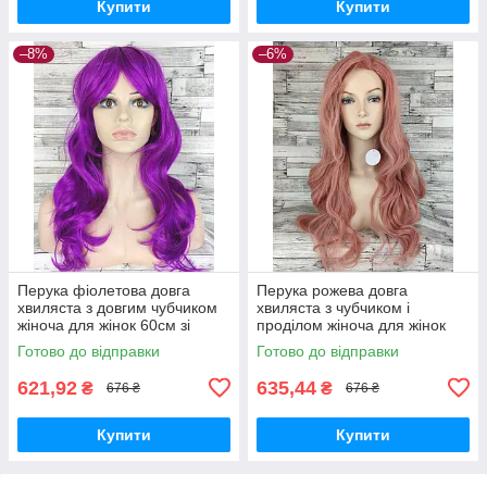
Купити
Купити
–8%
–6%
Перука фіолетова довга
Перука рожева довга
хвиляста з довгим чубчиком
хвиляста з чубчиком і
жіноча для жінок 60см зі
проділом жіноча для жінок
штучного волосся
70см зі штучного волосся
Готово до відправки
Готово до відправки
621,92
635,44
₴
₴
676 ₴
676 ₴
Купити
Купити