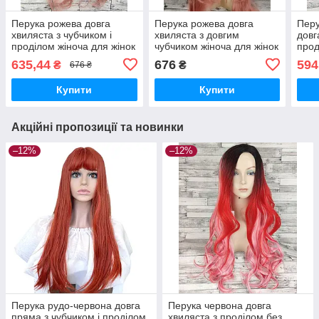
Перука рожева довга
Перука рожева довга
Перу
хвиляста з чубчиком і
хвиляста з довгим
довг
проділом жіноча для жінок
чубчиком жіноча для жінок
прод
70см зі штучного волосся
65см зі штучного волосся
70см
635,44
676
594
₴
₴
676 ₴
Купити
Купити
Акційні пропозиції та новинки
–12%
–12%
Перука рудо-червона довга
Перука червона довга
пряма з чубчиком і проділом
хвиляста з проділом без