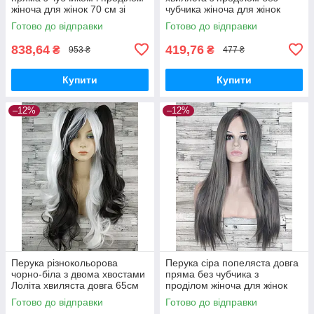
жіноча для жінок 70 см зі
чубчика жіноча для жінок
штучного волосся
80см зі штучного волосся з
Готово до відправки
Готово до відправки
темним
838,64
419,76
₴
₴
953 ₴
477 ₴
Купити
Купити
–12%
–12%
Перука різнокольорова
Перука сіра попеляста довга
чорно-біла з двома хвостами
пряма без чубчика з
Лоліта хвиляста довга 65см
проділом жіноча для жінок
жіноча штучна з довгим
70см зі штучного волосся
Готово до відправки
Готово до відправки
чубчиком