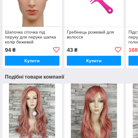
Шапочка сіточка під
Гребінець рожевий для
Підс
перуку для перуки шапка
волосся
перу
колір бежевий
голо
чор
94
43
168
₴
₴
Купити
Купити
Подібні товари компанії